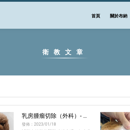
首頁
關於布納
衛教文章
乳房腫瘤切除（外科）- 新
莊 布納動物醫院 謝旻儒醫
發佈：2023/01/18