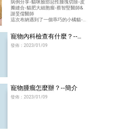
師
病例分享-貓咪臉部惡性腫塊切除-皮
瓣縫合-貓肥大細胞瘤-蔡智堅醫師&
謝旻儒醫師
這次布納遇到了一個乖巧的小橘貓-
麒麟，在就診前幾個月的時間在左邊
耳朵前側發現了一個小腫塊，一開始
寵物內科檢查有什麼？--簡
沒有特別擔
介
發佈：2023/01/09
寵物腫瘤怎麼辦？--簡介
發佈：2023/01/09