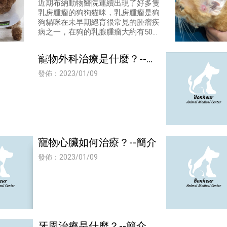
師
近期布納動物醫院連續出現了好多隻
乳房腫瘤的狗狗貓咪，乳房腫瘤是狗
狗貓咪在未早期絕育很常見的腫瘤疾
病之一，在狗的乳腺腫瘤大約有50%
是惡性的，而貓咪的乳腺腫瘤幾乎都
是惡性的。
寵物外科治療是什麼？--簡
介
發佈：2023/01/09
寵物心臟如何治療？--簡介
發佈：2023/01/09
牙周治療是什麼？--簡介