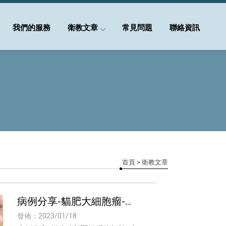
我們的服務
衛教文章
常見問題
聯絡資訊
首頁
> 衛教文章
病例分享-貓肥大細胞瘤-新
莊 布納動物醫院 謝旻儒醫
發佈：2023/01/18